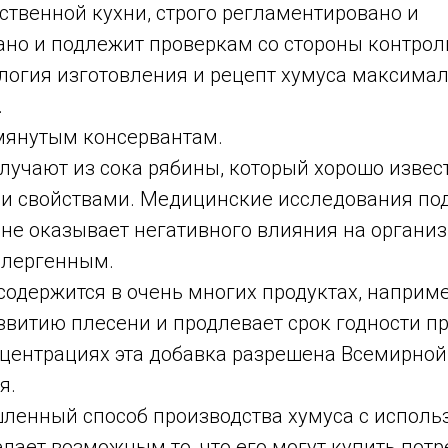
бственной кухни, строго регламентировано и
ано и подлежит проверкам со стороны контро
нология изготовления и рецепт хумуса максим
.
мянутым консервантам.
лучают из сока рябины, который хорошо извес
 свойствами. Медицинские исследования под
 не оказывает негативного влияния на организ
ллергенным.
содержится в очень многих продуктах, наприме
звитию плесени и продлевает срок годности пр
центрациях эта добавка разрешена Всемирной
я.
енный способ производства хумуса с исполь
лает возможным то, что его могут купить потр