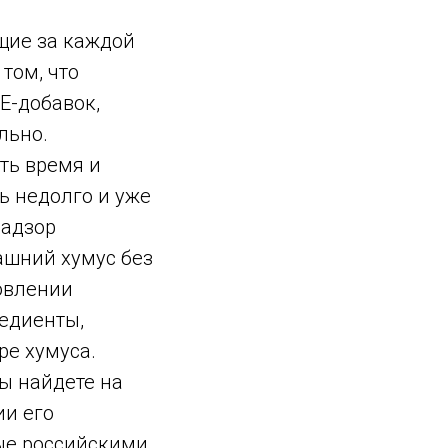
щие за каждой
том, что
Е-добавок,
льно.
ть время и
ь недолго и уже
надзор
ашний хумус без
товлении
редиенты,
ре хумуса.
вы найдете на
ии его
ые российскими