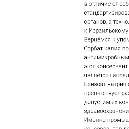
в отличие от со
стандартизиров
органов, а тех
к Израильскому
Вернёмся к упо
Сорбат калия по
антимикробными
этот консервант
является гипоа
Бензоат натрия 
препятствует ра
допустимых кон
здравоохранени
Именно промышл
консервантов де