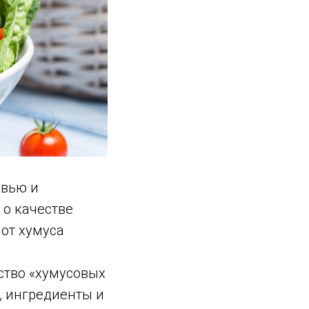
овью и
 о качестве
 от хумуса
ство «хумусовых
, ингредиенты и