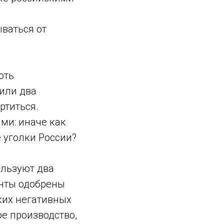
ываться от
оть
 или два
ртиться.
ми: иначе как
 уголки России?
ользуют два
анты одобрены
ких негативных
ое производство,