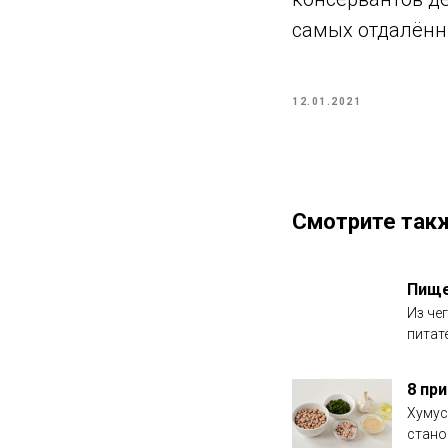
самых отдалённ
12.01.2021
Смотрите так
Пище
Из че
питат
8 пр
Хумус
станов