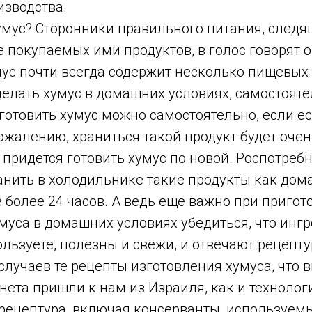
изводства.
хумус? Сторонники правильного питания, следя
е покупаемых ими продуктов, в голос говорят о 
ус почти всегда содержит несколько пищевых 
елать хумус в домашних условиях, самостояте
готовить хумус можно самостоятельно, если ес
сожалению, храниться такой продукт будет очен
 придется готовить хумус по новой. Роспотреб
анить в холодильнике такие продукты как дом
 более 24 часов. А ведь ещё важно при приго
муса в домашних условиях убедиться, что инг
льзуете, полезны и свежи, и отвечают рецепту
лучаев те рецепты изготовления хумуса, что 
нета пришли к нам из Израиля, как и технолог
 рецептура, включая консерванты, используем