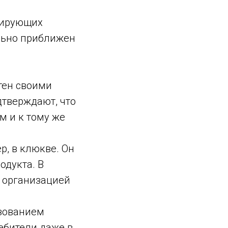
лирующих
ально приближен
тен своими
тверждают, что
м и к тому же
р, в клюкве. Он
одукта. В
 организацией
зованием
ебители даже в